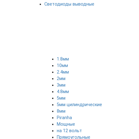
Светодиоды выводные
1.8мм
10мм
2.4мм
2мм
3мм
4.8мм
5мм
5мм цилиндрические
8мм
Piranha
Мощные
на 12 вольт
Прямоугольные