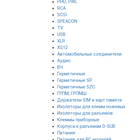
PHU, PWL
RCA
SCSI
SPEACON
TV
USB
XLR
XS12
Автомобильные соединители
Аудио
ВЧ
Герметичные
Герметичные SP
Герметичные SZC
ГРПМ, ГРПМШ
Держатели SIM и карт памяти
Изоляторы для клемм ножевых
Изоляторы для разъемов
Клеммы приборные
Корпуса к разъемам D-SUB
Питания
Питания для RC моделей