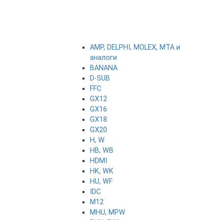
AMP, DELPHI, MOLEX, MTA и
аналоги
BANANA
D-SUB
FFC
GX12
GX16
GX18
GX20
H, W
HB, WB
HDMI
HK, WK
HU, WF
IDC
M12
MHU, MPW