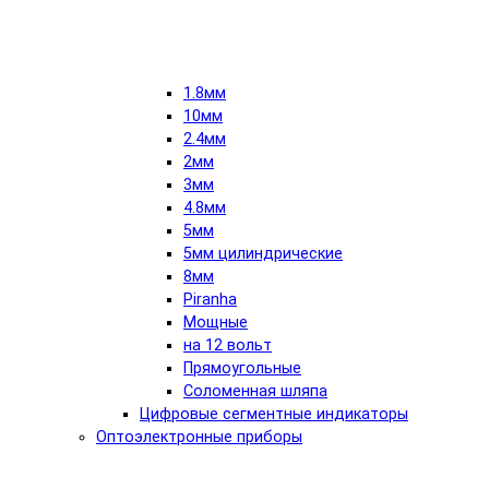
1.8мм
10мм
2.4мм
2мм
3мм
4.8мм
5мм
5мм цилиндрические
8мм
Piranha
Мощные
на 12 вольт
Прямоугольные
Соломенная шляпа
Цифровые сегментные индикаторы
Оптоэлектронные приборы