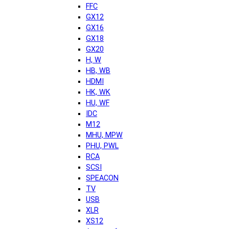
FFC
GX12
GX16
GX18
GX20
H, W
HB, WB
HDMI
HK, WK
HU, WF
IDC
M12
MHU, MPW
PHU, PWL
RCA
SCSI
SPEACON
TV
USB
XLR
XS12