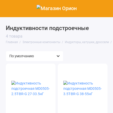
Индуктивности подстроечные
Микросхемы
4 товара
Транзисторы
Главная
Электронные компоненты
Индукторы, катушки, дроссели
Полупроводниковые модули
Резисторы
Конденсаторы
Диоды
Тиристоры
Индукторы, катушки, дроссели