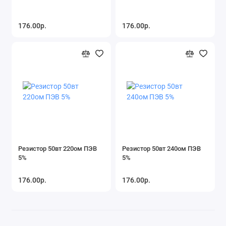
Резонаторы и фильтры
176.00р.
176.00р.
Датчики, сенсоры
Терморезисторы
Устройства защиты
Акустические компоненты
Показать все
Резистор 50вт 220ом ПЭВ
Резистор 50вт 240ом ПЭВ
5%
5%
176.00р.
176.00р.