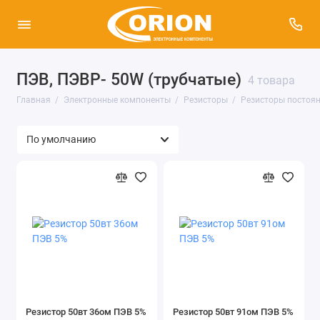
ПЭВ, ПЭВР- 50W (трубчатые)
Микросхемы
4 товара
Главная
Электронные компоненты
Резисторы
Резисторы постоян
Транзисторы
Полупроводниковые модули
Резисторы
Конденсаторы
Диоды
Тиристоры
Индукторы, катушки, дроссели
Резистор 50вт 36ом ПЭВ 5%
Резистор 50вт 91ом ПЭВ 5%