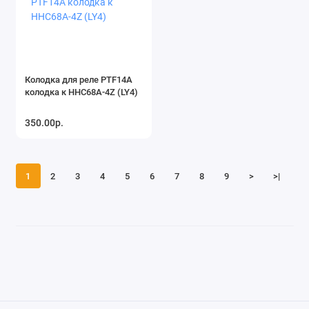
Колодка для реле PTF14A
колодка к HHC68A-4Z (LY4)
350.00р.
1
2
3
4
5
6
7
8
9
>
>|