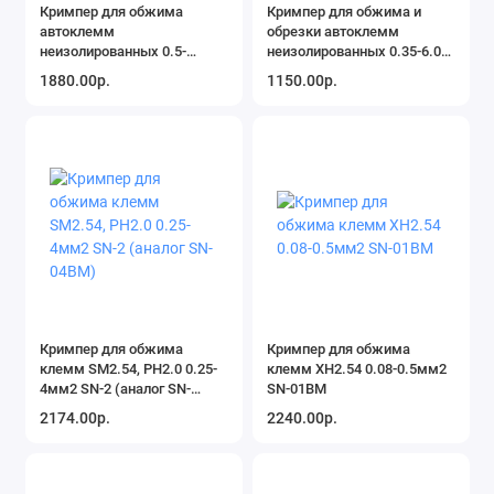
Кримпер для обжима
Кримпер для обжима и
автоклемм
обрезки автоклемм
неизолированных 0.5-
неизолированных 0.35-6.0
6.0мм2 HT-236C (HT-230C)
мм2 HT(CT)-202A REXANT
1880.00р.
1150.00р.
PROconnect
Кримпер для обжима
Кримпер для обжима
клемм SM2.54, PH2.0 0.25-
клемм XH2.54 0.08-0.5мм2
4мм2 SN-2 (аналог SN-
SN-01BM
04BM)
2174.00р.
2240.00р.