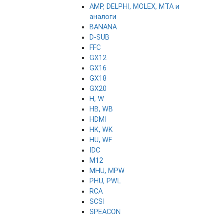
AMP, DELPHI, MOLEX, MTA и
аналоги
BANANA
D-SUB
FFC
GX12
GX16
GX18
GX20
H, W
HB, WB
HDMI
HK, WK
HU, WF
IDC
M12
MHU, MPW
PHU, PWL
RCA
SCSI
SPEACON