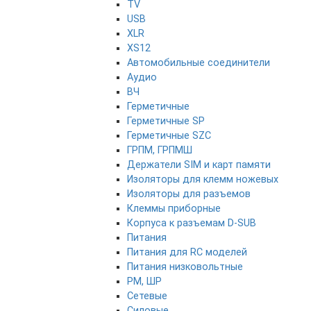
TV
USB
XLR
XS12
Автомобильные соединители
Аудио
ВЧ
Герметичные
Герметичные SP
Герметичные SZC
ГРПМ, ГРПМШ
Держатели SIM и карт памяти
Изоляторы для клемм ножевых
Изоляторы для разъемов
Клеммы приборные
Корпуса к разъемам D-SUB
Питания
Питания для RC моделей
Питания низковольтные
РМ, ШР
Сетевые
Силовые