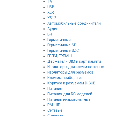
TV
USB
XLR
XS12
Автомобильные соединители
Аудио
ВЧ
Герметичные
Герметичные SP
Герметичные SZC
ГРПМ, ГРПМШ
Держатели SIM и карт памяти
Изоляторы для клемм ножевых
Изоляторы для разъемов
Клеммы приборные
Корпуса к разъемам D-SUB
Питания
Питания для RC моделей
Питания низковольтные
РМ, ШР
Сетевые
Силовые