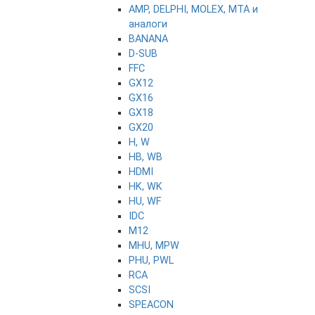
AMP, DELPHI, MOLEX, MTA и
аналоги
BANANA
D-SUB
FFC
GX12
GX16
GX18
GX20
H, W
HB, WB
HDMI
HK, WK
HU, WF
IDC
M12
MHU, MPW
PHU, PWL
RCA
SCSI
SPEACON