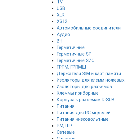
TV
USB
XLR
XS12
Автомобильные соединители
Аудио
ВЧ
Герметичные
Герметичные SP
Герметичные SZC
ГРПМ, ГРПМШ
Держатели SIM и карт памяти
Изоляторы для клемм ножевых
Изоляторы для разъемов
Клеммы приборные
Корпуса к разъемам D-SUB
Питания
Питания для RC моделей
Питания низковольтные
РМ, ШР
Сетевые
Силовые