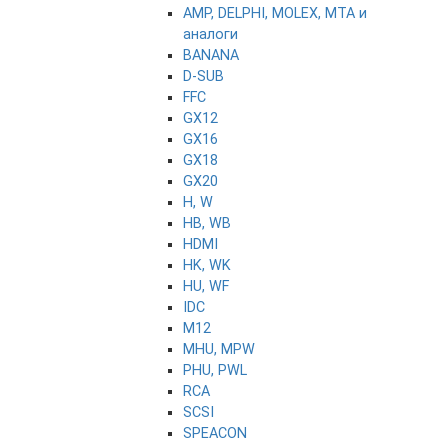
AMP, DELPHI, MOLEX, MTA и
аналоги
BANANA
D-SUB
FFC
GX12
GX16
GX18
GX20
H, W
HB, WB
HDMI
HK, WK
HU, WF
IDC
M12
MHU, MPW
PHU, PWL
RCA
SCSI
SPEACON