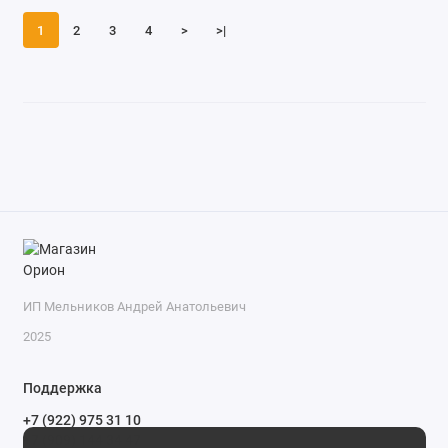
1
2
3
4
>
>|
ИП Мельников Андрей Анатольевич
2025
Поддержка
+7 (922) 975 31 10
+7 (909) 144 34 47