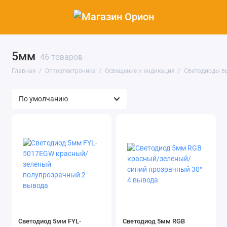
5мм
Освещение и индикация
46 товаров
Главная
Оптоэлектроника
Освещение и индикация
Светодиоды в
Оптоэлектронные приборы
Показать все
Светодиод 5мм FYL-
Светодиод 5мм RGB