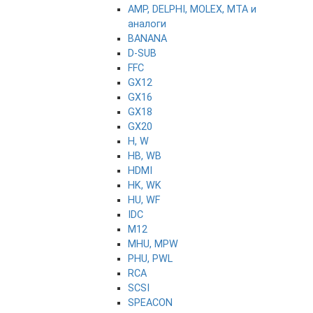
AMP, DELPHI, MOLEX, MTA и
аналоги
BANANA
D-SUB
FFC
GX12
GX16
GX18
GX20
H, W
HB, WB
HDMI
HK, WK
HU, WF
IDC
M12
MHU, MPW
PHU, PWL
RCA
SCSI
SPEACON