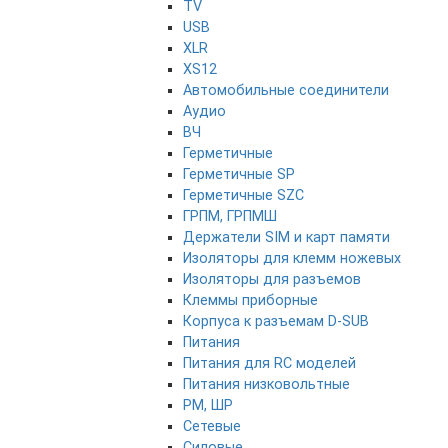
TV
USB
XLR
XS12
Автомобильные соединители
Аудио
ВЧ
Герметичные
Герметичные SP
Герметичные SZC
ГРПМ, ГРПМШ
Держатели SIM и карт памяти
Изоляторы для клемм ножевых
Изоляторы для разъемов
Клеммы приборные
Корпуса к разъемам D-SUB
Питания
Питания для RC моделей
Питания низковольтные
РМ, ШР
Сетевые
Силовые