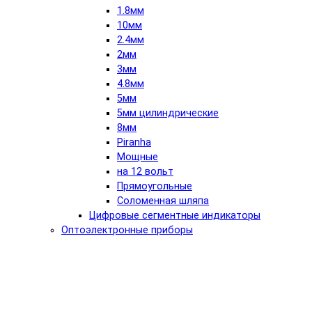
1.8мм
10мм
2.4мм
2мм
3мм
4.8мм
5мм
5мм цилиндрические
8мм
Piranha
Мощные
на 12 вольт
Прямоугольные
Соломенная шляпа
Цифровые сегментные индикаторы
Оптоэлектронные приборы