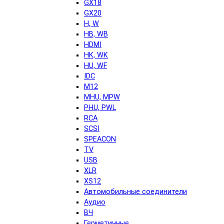
GX18
GX20
H, W
HB, WB
HDMI
HK, WK
HU, WF
IDC
M12
MHU, MPW
PHU, PWL
RCA
SCSI
SPEACON
TV
USB
XLR
XS12
Автомобильные соединители
Аудио
ВЧ
Герметичные