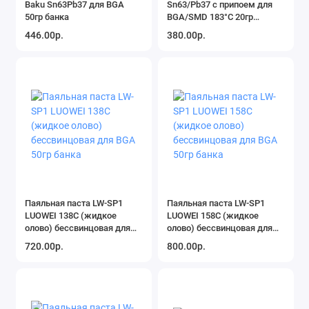
Baku Sn63Pb37 для BGA
Sn63/Pb37 с припоем для
50гр банка
BGA/SMD 183°C 20гр
баночка
446.00р.
380.00р.
Паяльная паста LW-SP1
Паяльная паста LW-SP1
LUOWEI 138C (жидкое
LUOWEI 158C (жидкое
олово) бессвинцовая для
олово) бессвинцовая для
BGA 50гр банка
BGA 50гр банка
720.00р.
800.00р.