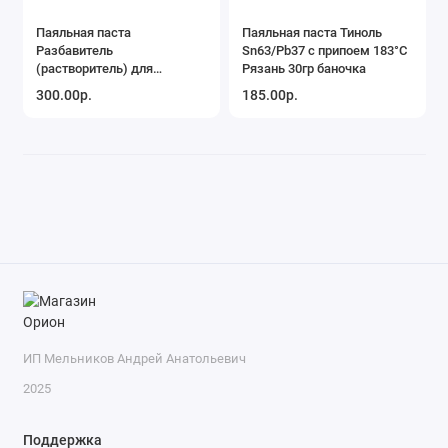
Паяльная паста
Паяльная паста Тиноль
Разбавитель
Sn63/Pb37 с припоем 183°C
(растворитель) для
Рязань 30гр баночка
паяльной пасты РП-548
300.00р.
185.00р.
20мл SOLINS
ИП Мельников Андрей Анатольевич
2025
Поддержка