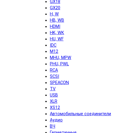
GX18
GX20
H, W
HB, WB
HDMI
HK, WK
HU, WF
IDC
M12
MHU, MPW
PHU, PWL
RCA
SCSI
SPEACON
TV
USB
XLR
XS12
Автомобильные соединители
Аудио
ВЧ
Герметичные