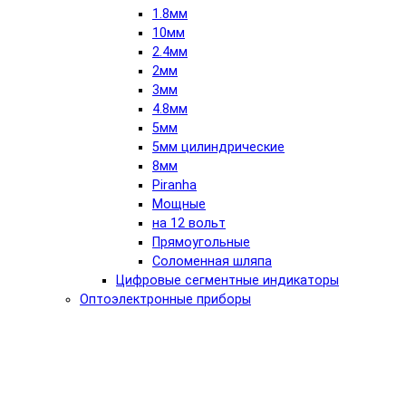
1.8мм
10мм
2.4мм
2мм
3мм
4.8мм
5мм
5мм цилиндрические
8мм
Piranha
Мощные
на 12 вольт
Прямоугольные
Соломенная шляпа
Цифровые сегментные индикаторы
Оптоэлектронные приборы