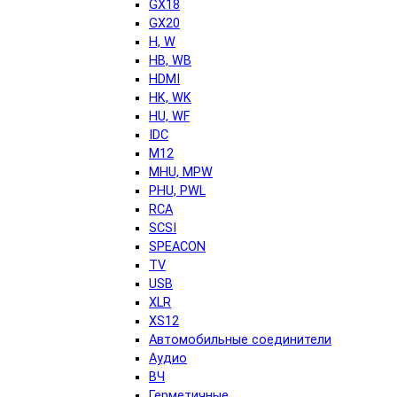
GX18
GX20
H, W
HB, WB
HDMI
HK, WK
HU, WF
IDC
M12
MHU, MPW
PHU, PWL
RCA
SCSI
SPEACON
TV
USB
XLR
XS12
Автомобильные соединители
Аудио
ВЧ
Герметичные