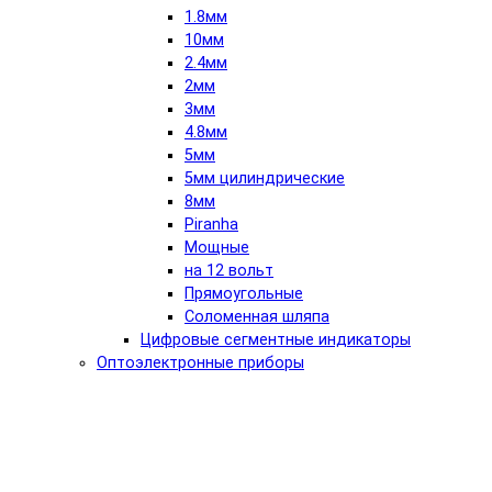
1.8мм
10мм
2.4мм
2мм
3мм
4.8мм
5мм
5мм цилиндрические
8мм
Piranha
Мощные
на 12 вольт
Прямоугольные
Соломенная шляпа
Цифровые сегментные индикаторы
Оптоэлектронные приборы