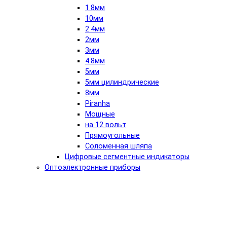
1.8мм
10мм
2.4мм
2мм
3мм
4.8мм
5мм
5мм цилиндрические
8мм
Piranha
Мощные
на 12 вольт
Прямоугольные
Соломенная шляпа
Цифровые сегментные индикаторы
Оптоэлектронные приборы