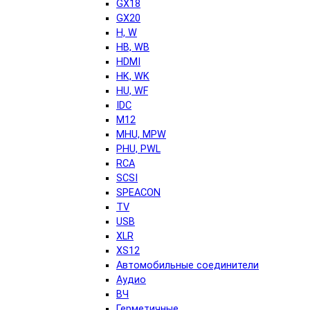
GX18
GX20
H, W
HB, WB
HDMI
HK, WK
HU, WF
IDC
M12
MHU, MPW
PHU, PWL
RCA
SCSI
SPEACON
TV
USB
XLR
XS12
Автомобильные соединители
Аудио
ВЧ
Герметичные