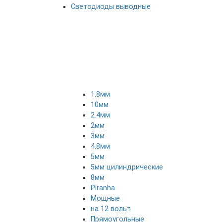
Светодиоды выводные
1.8мм
10мм
2.4мм
2мм
3мм
4.8мм
5мм
5мм цилиндрические
8мм
Piranha
Мощные
на 12 вольт
Прямоугольные