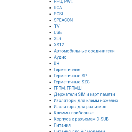
PHU, PWL
RCA
SCSI
SPEACON
TV
USB
XLR
XS12
Автомобильные соединители
Аудио
ВЧ
Герметичные
Герметичные SP
Герметичные SZC
ГРПМ, ГРПМШ
Держатели SIM и карт памяти
Изоляторы для клемм ножевых
Изоляторы для разъемов
Клеммы приборные
Корпуса к разъемам D-SUB
Питания
Питания для RC моделей