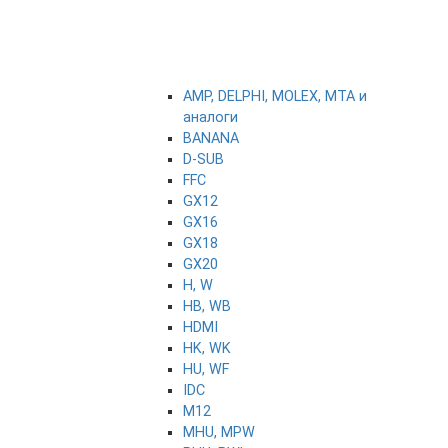
AMP, DELPHI, MOLEX, MTA и
аналоги
BANANA
D-SUB
FFC
GX12
GX16
GX18
GX20
H, W
HB, WB
HDMI
HK, WK
HU, WF
IDC
M12
MHU, MPW