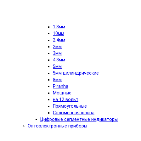
1.8мм
10мм
2.4мм
2мм
3мм
4.8мм
5мм
5мм цилиндрические
8мм
Piranha
Мощные
на 12 вольт
Прямоугольные
Соломенная шляпа
Цифровые сегментные индикаторы
Оптоэлектронные приборы