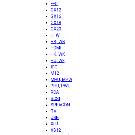
FFC
GX12
GX16
GX18
GX20
H, W
HB, WB
HDMI
HK, WK
HU, WF
IDC
M12
MHU, MPW
PHU, PWL
RCA
SCSI
SPEACON
TV
USB
XLR
XS12