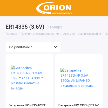
ER14335 (3.6V)
Аккумуляторы и батарейки
3 товара
Главная
Блоки и элементы питания
Аккумуляторы и батарейки
Б
Источники питания
Показать все
Батарейка ER14335H/2PT
Батарейка ER14335H/P 3.6V