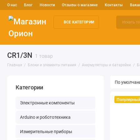
О нас
Блог
Новости
Отзывы о магазине
Контакты
Вака
ВСЕ КАТЕГОРИИ
Электронные компоненты
Arduino и робототехника
Изм
CR1/3N
1 товар
Главная
Блоки и элементы питания
Аккумуляторы и батарейки
Б
Категории
Популярны
Электронные компоненты
Arduino и робототехника
Измерительные приборы