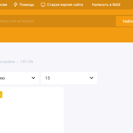
нсии
Помощь
Старая версия сайта
Написать в MAX
Найт
ерительные приборы
Оптоэлектроника
Реле, разъемы, кноп
атарейки
CR1/3N
й