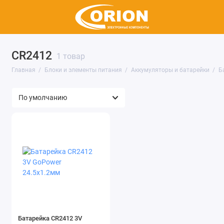
CR2412
Аккумуляторы и батарейки
1 товар
Главная
Блоки и элементы питания
Аккумуляторы и батарейки
Б
Источники питания
Показать все
Батарейка CR2412 3V