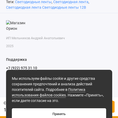
Теги:
Светодиодные ленты
,
Светодиодная лента
,
Светодиодная лента Светодиодные ленты 12В
ИП Мельников Андрей Анатольевич
2025
Поддержка
+7 (922) 975 31 10
+7 (909) 144 34 47
Мы используем файлы cookie и другие средства
пн-пт с 9-00 до 18-00 часов,
сохранения предпочтений и анализа действий
сб с 10-00 до 15-00 часов,
посетителей сайта. Подробнее в
Политика
вс выходной
(MSK, UTC+3)
использования файлов cookies
. Нажмите «Принять»,
если даете согласие на это.
Светодиодная лента 2835 синяя, шир. 8мм, отрезок 5см (3 LED) 12в (Эконом)
Купить
14.40р.
Принять