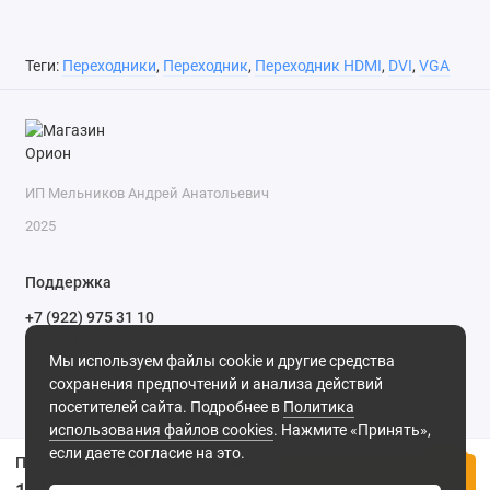
Теги:
Переходники
,
Переходник
,
Переходник HDMI
,
DVI
,
VGA
ИП Мельников Андрей Анатольевич
2025
Поддержка
+7 (922) 975 31 10
+7 (909) 144 34 47
Мы используем файлы cookie и другие средства
пн-пт с 9-00 до 18-00 часов,
сохранения предпочтений и анализа действий
сб с 10-00 до 15-00 часов,
посетителей сайта. Подробнее в
Политика
вс выходной
(MSK, UTC+3)
использования файлов cookies
. Нажмите «Принять»,
если даете согласие на это.
Переходник HDMI гнездо - HDMI гнездо Gembird A-HDMI-FF
Купить
154.00р.