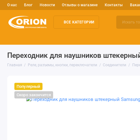
О нас
Блог
Новости
Отзывы о магазине
Контакты
Вака
ВСЕ КАТЕГОРИИ
Электронные компоненты
Arduino и робототехника
Изм
Переходник для наушников штекерный
Главная
Реле, разъемы, кнопки, переключатели
Соединители
Пер
Популярный
Скоро закончится