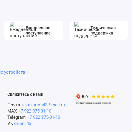
Ежедневное
Техническая
поступление
поддержка
х устройств
Свяжитесь с нами
Почта
zakazorion43@mail.ru
MAX
+7 922 975-31-10
Telegram
+7 922 975-31-10
VK
orion_43