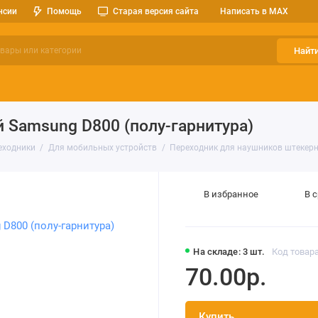
нсии
Помощь
Старая версия сайта
Написать в MAX
Найт
ерительные приборы
Оптоэлектроника
Реле, разъемы, кноп
 Samsung D800 (полу-гарнитура)
еходники
Для мобильных устройств
Переходник для наушников штекерн
В избранное
В 
На складе: 3 шт.
Код товара
70.00р.
Купить