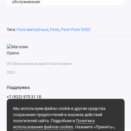
Теги:
Реле импортные
,
Реле
,
Реле Реле 5VDC
ИП Мельников Андрей Анатольевич
2025
Поддержка
+7 (922) 975 31 10
+7 (909) 144 34 47
Мы используем файлы cookie и другие средства
пн-пт с 9-00 до 18-00 часов,
сохранения предпочтений и анализа действий
сб с 10-00 до 15-00 часов,
посетителей сайта. Подробнее в
Политика
вс выходной
(MSK, UTC+3)
использования файлов cookies
. Нажмите «Принять»,