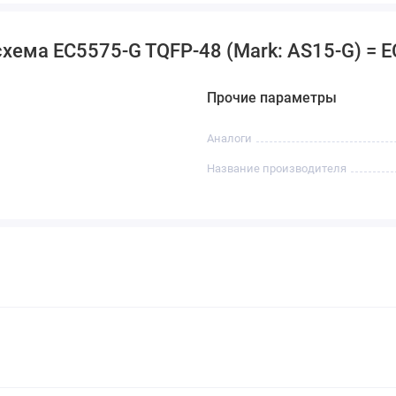
ема EC5575-G TQFP-48 (Mark: AS15-G) = E
Прочие параметры
Аналоги
Название производителя