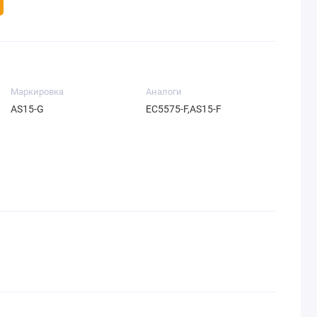
Маркировка
Аналоги
AS15-G
EC5575-F,AS15-F