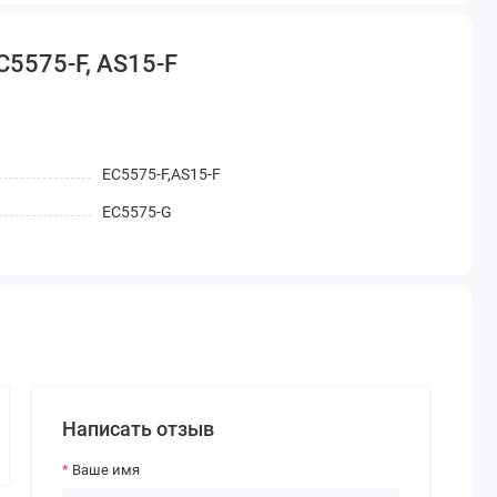
C5575-F, AS15-F
EC5575-F,AS15-F
EC5575-G
Написать отзыв
Ваше имя