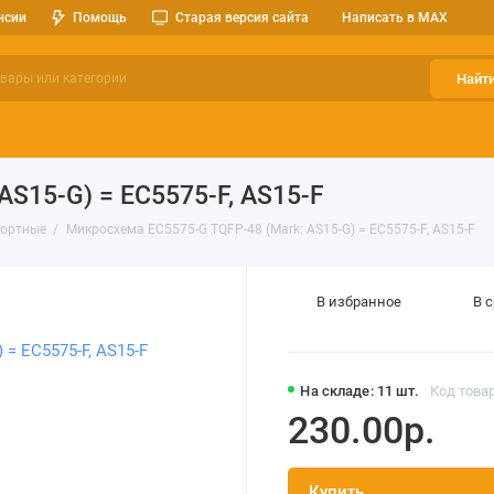
нсии
Помощь
Старая версия сайта
Написать в MAX
Найт
ерительные приборы
Оптоэлектроника
Реле, разъемы, кноп
S15-G) = EC5575-F, AS15-F
ортные
Микросхема EC5575-G TQFP-48 (Mark: AS15-G) = EC5575-F, AS15-F
В избранное
В 
На складе: 11 шт.
Код товар
230.00р.
Купить