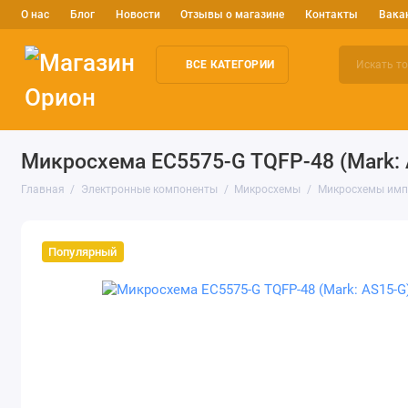
О нас
Блог
Новости
Отзывы о магазине
Контакты
Вака
ВСЕ КАТЕГОРИИ
Электронные компоненты
Arduino и робототехника
Изм
Микросхема EC5575-G TQFP-48 (Mark: A
Главная
Электронные компоненты
Микросхемы
Микросхемы имп
Популярный