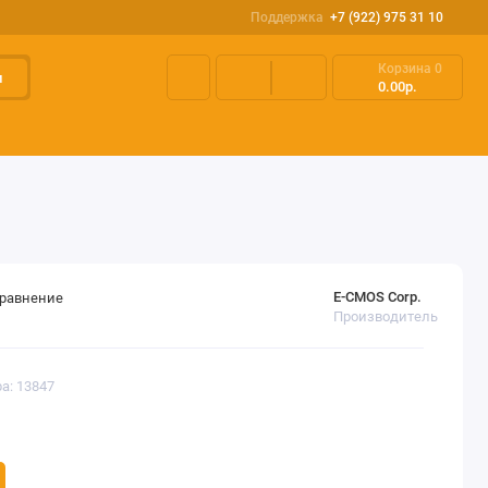
Поддержка
+7 (922) 975 31 10
Корзина
0
и
0.00р.
ки, переключатели
Паяльное оборудование
Блоки и элемен
E-CMOS Corp.
сравнение
Производитель
а: 13847