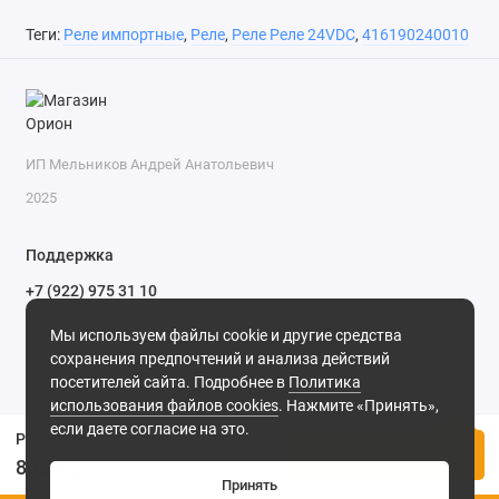
Теги:
Реле импортные
,
Реле
,
Реле Реле 24VDC
,
416190240010
ИП Мельников Андрей Анатольевич
2025
Поддержка
+7 (922) 975 31 10
+7 (909) 144 34 47
Мы используем файлы cookie и другие средства
пн-пт с 9-00 до 18-00 часов,
сохранения предпочтений и анализа действий
сб с 10-00 до 15-00 часов,
посетителей сайта. Подробнее в
Политика
вс выходной
(MSK, UTC+3)
использования файлов cookies
. Нажмите «Принять»,
если даете согласие на это.
Реле 41.61.9.024.0010 24VDC 16A 1C FINDER
Купить
802.00р.
Принять