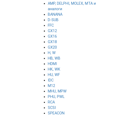
AMP, DELPHI, MOLEX, MTA и
аналоги
BANANA
D-SUB
FFC
GX12
GX16
GX18
GX20
H, W
HB, WB
HDMI
HK, WK
HU, WF
IDC
M12
MHU, MPW
PHU, PWL
RCA
SCSI
SPEACON