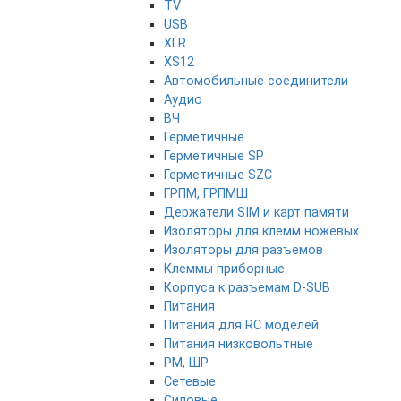
TV
USB
XLR
XS12
Автомобильные соединители
Аудио
ВЧ
Герметичные
Герметичные SP
Герметичные SZC
ГРПМ, ГРПМШ
Держатели SIM и карт памяти
Изоляторы для клемм ножевых
Изоляторы для разъемов
Клеммы приборные
Корпуса к разъемам D-SUB
Питания
Питания для RC моделей
Питания низковольтные
РМ, ШР
Сетевые
Силовые