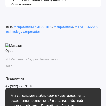
Теги:
Микросхемы импортные
,
Микросхема
,
MT7811
,
MAXIC
Technology Corporation
ИП Мельников Андрей Анатольевич
2025
Поддержка
+7 (922) 975 31 10
+7 (909) 144 34 47
Мы используем файлы cookie и другие средства
пн-пт с 9-00 до 18-00 часов,
сохранения предпочтений и анализа действий
сб с 10-00 до 15-00 часов,
посетителей сайта. Подробнее в
Политика
вс выходной