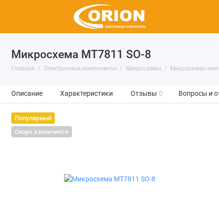
Микросхема MT7811 SO-8
Главная
Электронные компоненты
Микросхемы
Микросхемы имп
Описание
Характеристики
Отзывы
0
Вопросы и о
Популярный
Скоро закончится