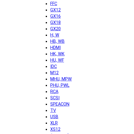
FFC
GX12
GX16
GX18
GX20
H, W
HB, WB
HDMI
HK, WK
HU, WF
IDC
M12
MHU, MPW
PHU, PWL
RCA
SCSI
SPEACON
TV
USB
XLR
XS12