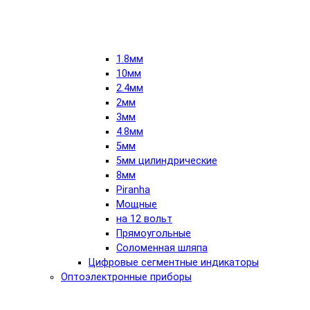
1.8мм
10мм
2.4мм
2мм
3мм
4.8мм
5мм
5мм цилиндрические
8мм
Piranha
Мощные
на 12 вольт
Прямоугольные
Соломенная шляпа
Цифровые сегментные индикаторы
Оптоэлектронные приборы