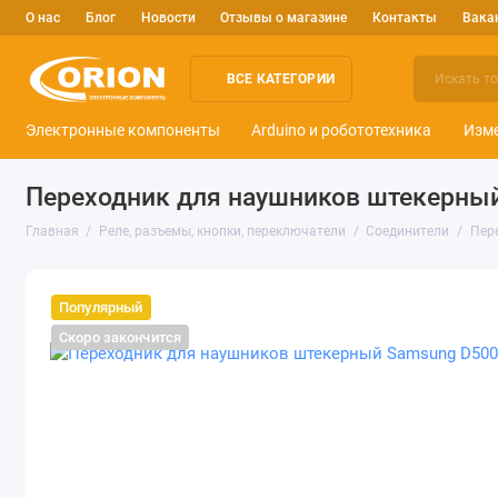
О нас
Блог
Новости
Отзывы о магазине
Контакты
Вака
ВСЕ КАТЕГОРИИ
Электронные компоненты
Arduino и робототехника
Изм
Переходник для наушников штекерный
Главная
Реле, разъемы, кнопки, переключатели
Соединители
Пер
Популярный
Скоро закончится