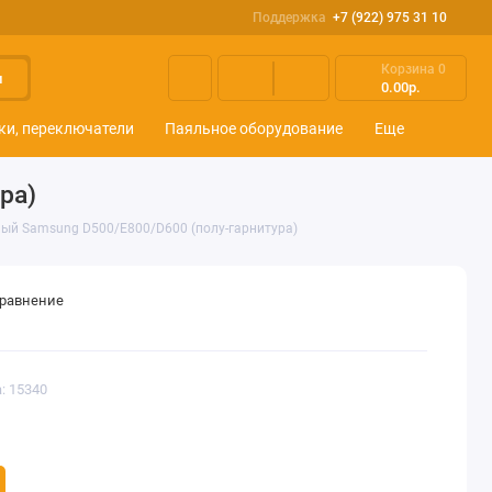
Поддержка
+7 (922) 975 31 10
Корзина
0
и
0.00р.
ки, переключатели
Паяльное оборудование
Еще
ра)
ый Samsung D500/E800/D600 (полу-гарнитура)
сравнение
: 15340