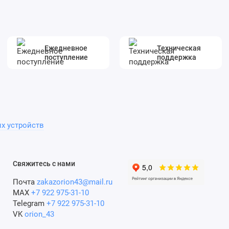
Ежедневное
Техническая
поступление
поддержка
х устройств
Свяжитесь с нами
Почта
zakazorion43@mail.ru
MAX
+7 922 975-31-10
Telegram
+7 922 975-31-10
VK
orion_43