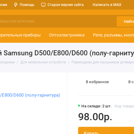
нсии
Помощь
Старая версия сайта
Написать в MAX
Найт
ерительные приборы
Оптоэлектроника
Реле, разъемы, кноп
 Samsung D500/E800/D600 (полу-гарниту
еходники
Для мобильных устройств
Переходник для наушников штекерн
В избранное
В 
На складе: 2 шт.
Код товара
98.00р.
Купить