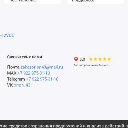
C-12VDC
Свяжитесь с нами
Почта
zakazorion43@mail.ru
MAX
+7 922 975-31-10
Telegram
+7 922 975-31-10
VK
orion_43
гие средства сохранения предпочтений и анализа действий п