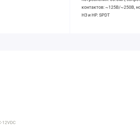
контактов: ~125В/~250В, н
НЗ и НР. SPDT
-C-12VDC