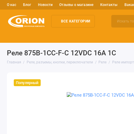
О нас
Блог
Новости
Отзывы о магазине
Контакты
Вака
ВСЕ КАТЕГОРИИ
Электронные компоненты
Arduino и робототехника
Изм
Реле 875B-1CC-F-C 12VDC 16A 1C
Главная
Реле, разъемы, кнопки, переключатели
Реле
Реле импор
Популярный