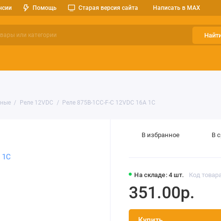
нсии
Помощь
Старая версия сайта
Написать в MAX
Найт
ерительные приборы
Оптоэлектроника
Реле, разъемы, кноп
тные
Реле 12VDC
Реле 875B-1CC-F-C 12VDC 16A 1C
В избранное
В 
На складе: 4 шт.
Код товара
351.00р.
Купить