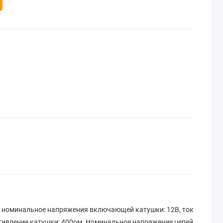
, номинальное напряжения включающей катушки: 12В, ток
отивление катушки: 400ом. Номинальное напряжение цепей