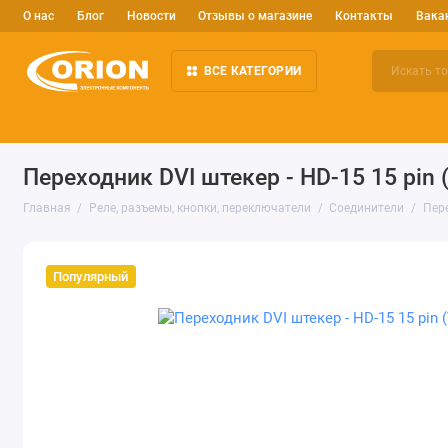
О нас
Блог
Новости
Отзывы о магазине
Контакты
Вака
ВСЕ КАТЕГОРИИ
Электронные компоненты
Arduino и робототехника
Изм
Переходник DVI штекер - HD-15 15 pin 
Главная
Реле, разъемы, кнопки, переключатели
Соединители
Пер
Популярный