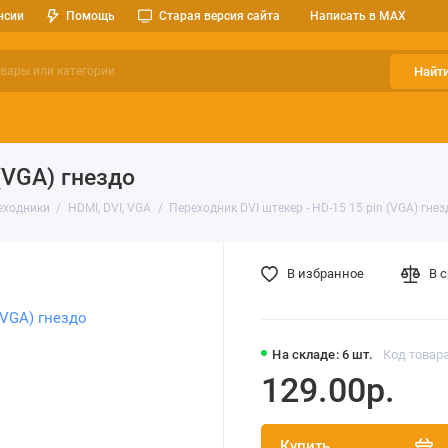
нсии
Помощь
Старая версия сайта
Написать в MAX
Найт
ерительные приборы
Оптоэлектроника
Реле, разъемы, кноп
(VGA) гнездо
еходники
HDMI, DVI, VGA
Переходник DVI штекер - HD-15 15 pin (VGA) гнез
В избранное
В 
На складе: 6 шт.
Код товара
129.00р.
Купить