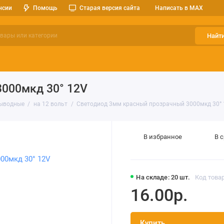
нсии
Помощь
Старая версия сайта
Написать в MAX
Найт
ерительные приборы
Оптоэлектроника
Реле, разъемы, кноп
000мкд 30° 12V
ыводные
на 12 вольт
Светодиод 3мм красный прозрачный 3000мкд 30°
В избранное
В 
На складе: 20 шт.
Код товар
16.00р.
Купить