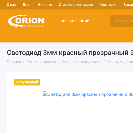
О нас
Блог
Новости
Отзывы о магазине
Контакты
Вака
ВСЕ КАТЕГОРИИ
Электронные компоненты
Arduino и робототехника
Изм
Светодиод 3мм красный прозрачный 3
Главная
Оптоэлектроника
Освещение и индикация
Светодиоды в
Популярный