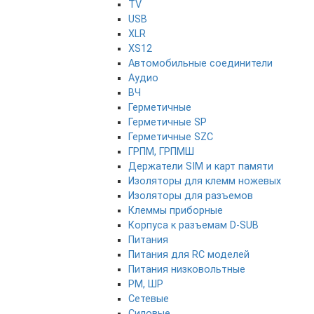
TV
USB
XLR
XS12
Автомобильные соединители
Аудио
ВЧ
Герметичные
Герметичные SP
Герметичные SZC
ГРПМ, ГРПМШ
Держатели SIM и карт памяти
Изоляторы для клемм ножевых
Изоляторы для разъемов
Клеммы приборные
Корпуса к разъемам D-SUB
Питания
Питания для RC моделей
Питания низковольтные
РМ, ШР
Сетевые
Силовые