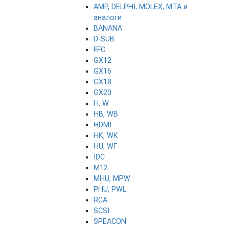
AMP, DELPHI, MOLEX, MTA и
аналоги
BANANA
D-SUB
FFC
GX12
GX16
GX18
GX20
H, W
HB, WB
HDMI
HK, WK
HU, WF
IDC
M12
MHU, MPW
PHU, PWL
RCA
SCSI
SPEACON