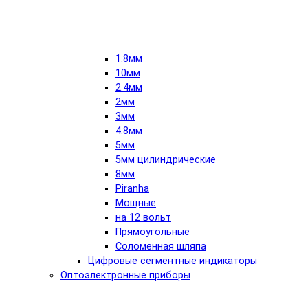
1.8мм
10мм
2.4мм
2мм
3мм
4.8мм
5мм
5мм цилиндрические
8мм
Piranha
Мощные
на 12 вольт
Прямоугольные
Соломенная шляпа
Цифровые сегментные индикаторы
Оптоэлектронные приборы