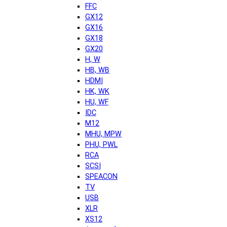
FFC
GX12
GX16
GX18
GX20
H, W
HB, WB
HDMI
HK, WK
HU, WF
IDC
M12
MHU, MPW
PHU, PWL
RCA
SCSI
SPEACON
TV
USB
XLR
XS12