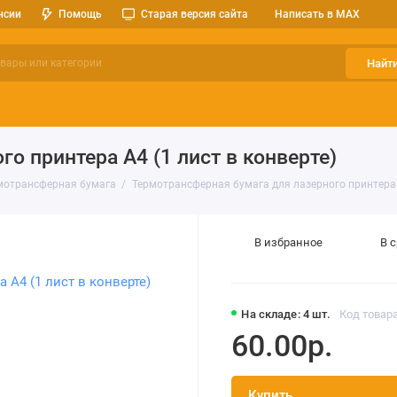
нсии
Помощь
Старая версия сайта
Написать в MAX
Найт
ерительные приборы
Оптоэлектроника
Реле, разъемы, кноп
о принтера А4 (1 лист в конверте)
мотрансферная бумага
Термотрансферная бумага для лазерного принтера А
В избранное
В 
На складе: 4 шт.
Код товара
60.00р.
Купить