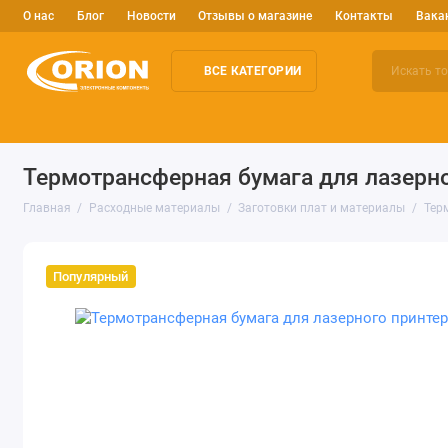
О нас
Блог
Новости
Отзывы о магазине
Контакты
Вака
ВСЕ КАТЕГОРИИ
Электронные компоненты
Arduino и робототехника
Изм
Термотрансферная бумага для лазерног
Главная
Расходные материалы
Заготовки плат и материалы
Тер
Популярный