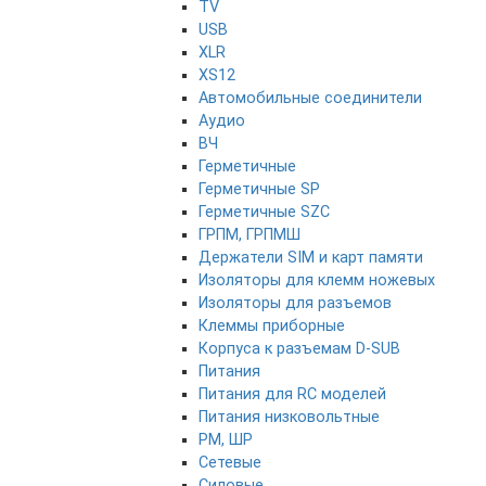
TV
USB
XLR
XS12
Автомобильные соединители
Аудио
ВЧ
Герметичные
Герметичные SP
Герметичные SZC
ГРПМ, ГРПМШ
Держатели SIM и карт памяти
Изоляторы для клемм ножевых
Изоляторы для разъемов
Клеммы приборные
Корпуса к разъемам D-SUB
Питания
Питания для RC моделей
Питания низковольтные
РМ, ШР
Сетевые
Силовые