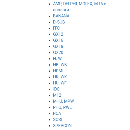
AMP, DELPHI, MOLEX, MTA и
аналоги
BANANA
D-SUB
FFC
GX12
GX16
GX18
GX20
H, W
HB, WB
HDMI
HK, WK
HU, WF
IDC
M12
MHU, MPW
PHU, PWL
RCA
SCSI
SPEACON