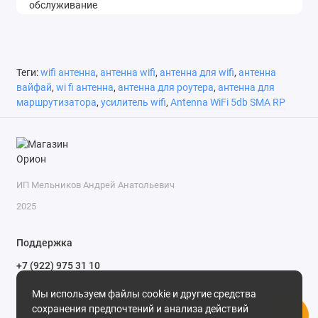
Теги:
wifi антенна
,
антенна wifi
,
антенна для wifi
,
антенна
вайфай
,
wi fi антенна
,
антенна для роутера
,
антенна для
маршрутизатора
,
усилитель wifi
,
Antenna WiFi 5db SMA RP
ИП Мельников Андрей Анатольевич
2025
Поддержка
+7 (922) 975 31 10
+7 (909) 144 34 47
Мы используем файлы cookie и другие средства
пн-пт с 9-00 до 18-00 часов,
сохранения предпочтений и анализа действий
сб с 10-00 до 15-00 часов,