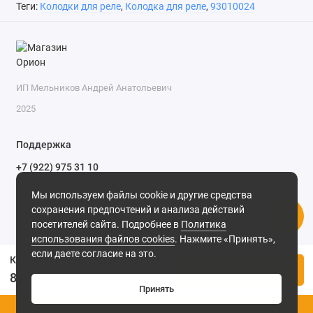
Теги:
Колодки для реле
,
Колодка для реле
,
93010024
ИП Мельников Андрей Анатольевич
2025
Поддержка
+7 (922) 975 31 10
+7 (909) 144 34 47
Мы используем файлы cookie и другие средства
пн-пт с 9-00 до 18-00 часов,
сохранения предпочтений и анализа действий
сб с 10-00 до 15-00 часов,
посетителей сайта. Подробнее в
Политика
вс выходной
(MSK, UTC+3)
использования файлов cookies
. Нажмите «Принять»,
если даете согласие на это.
Колодка для реле 93.01.0.024 FINDER
Купить
843.00р.
Принять
0