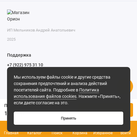
ИП Мельников Андрей Анатольевич
2025
Поддержка
+7 (922) 975 31 10
+7 (909) 144 34 47
Мы используем файлы cookie и другие средства
пн-пт с 9-00 до 18-00 часов,
сохранения предпочтений и анализа действий
сб с 10-00 до 15-00 часов,
посетителей сайта. Подробнее в
Политика
вс выходной
(MSK, UTC+3)
использования файлов cookies
. Нажмите «Принять»,
если даете согласие на это.
Переходник HD-15 15 pin (VGA) штекер - HD-15 15 pin (VGA) штекер
Купить
155.00р.
Принять
0
Главная
Каталог
Поиск
Корзина
Избранное
Войти