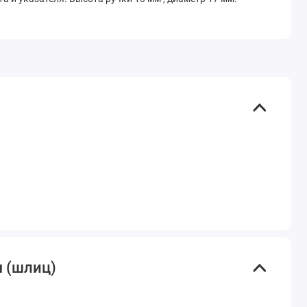
я (шлиц)