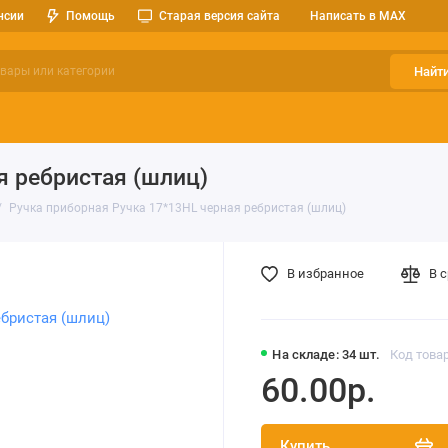
нсии
Помощь
Старая версия сайта
Написать в MAX
Найт
ерительные приборы
Оптоэлектроника
Реле, разъемы, кноп
я ребристая (шлиц)
Ручка приборная Ручка 17*13HL черная ребристая (шлиц)
В избранное
В 
На складе: 34 шт.
Код товар
60.00р.
Купить