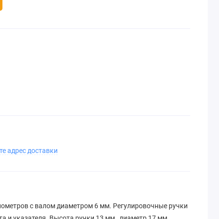
те адрес доставки
ометров с валом диаметром 6 мм. Регулировочные ручки
а и указателя. Высота ручки 13 мм , диаметр 17 мм.