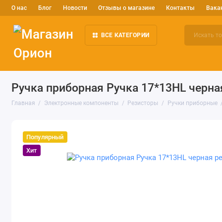
О нас
Блог
Новости
Отзывы о магазине
Контакты
Вака
ВСЕ КАТЕГОРИИ
Электронные компоненты
Arduino и робототехника
Изм
Ручка приборная Ручка 17*13HL черна
Главная
Электронные компоненты
Резисторы
Ручки приборные
Популярный
Хит