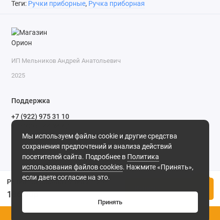
Теги:
Ручки приборные
,
Ручка приборная
ИП Мельников Андрей Анатольевич
2025
Поддержка
+7 (922) 975 31 10
+7 (909) 144 34 47
Мы используем файлы cookie и другие средства
пн-пт с 9-00 до 18-00 часов,
сохранения предпочтений и анализа действий
сб с 10-00 до 15-00 часов,
посетителей сайта. Подробнее в
Политика
вс выходной
(MSK, UTC+3)
использования файлов cookies
. Нажмите «Принять»,
если даете согласие на это.
Ручка приборная Ручка 24-29*18BC серая гладкая с юбкой (шлиц)
Купить
186.00р.
Принять
0