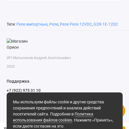
Теги:
Реле импортные
,
Реле
,
Реле Реле 12VDC
,
G2R-1E-12DC
ИП Мельников Андрей Анатольевич
2025
Поддержка
+7 (922) 975 31 10
+7 (909) 144 34 47
Мы используем файлы cookie и другие средства
пн-пт с 9-00 до 18-00 часов,
сохранения предпочтений и анализа действий
сб с 10-00 до 15-00 часов,
посетителей сайта. Подробнее в
Политика
вс выходной
(MSK, UTC+3)
использования файлов cookies
. Нажмите «Принять»,
если даете согласие на это.
Реле G2R-1-E 12VDC 16A 1C OMRON