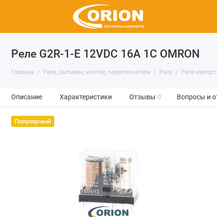
Реле G2R-1-E 12VDC 16A 1C OMRON
Главная
Реле, разъемы, кнопки, переключатели
Реле
Реле импор
Описание
Характеристики
Отзывы
0
Вопросы и о
Популярный