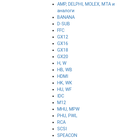
AMP, DELPHI, MOLEX, MTA и
аналоги
BANANA
D-SUB
FFC
GX12
GX16
GX18
GX20
H, W
HB, WB
HDMI
HK, WK
HU, WF
IDC
M12
MHU, MPW
PHU, PWL
RCA
SCSI
SPEACON