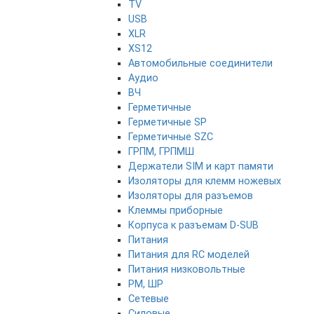
TV
USB
XLR
XS12
Автомобильные соединители
Аудио
ВЧ
Герметичные
Герметичные SP
Герметичные SZC
ГРПМ, ГРПМШ
Держатели SIM и карт памяти
Изоляторы для клемм ножевых
Изоляторы для разъемов
Клеммы приборные
Корпуса к разъемам D-SUB
Питания
Питания для RC моделей
Питания низковольтные
РМ, ШР
Сетевые
Силовые