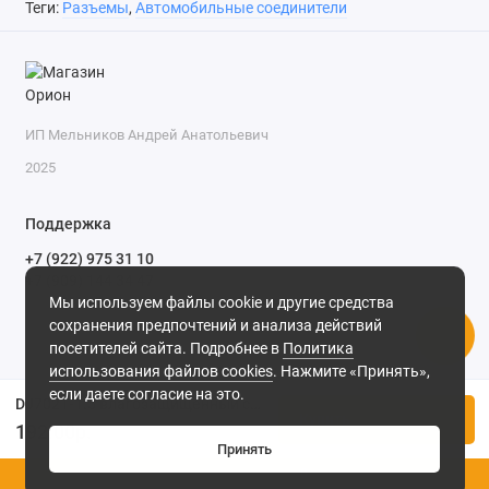
Теги:
Разъемы
,
Автомобильные соединители
ИП Мельников Андрей Анатольевич
2025
Поддержка
+7 (922) 975 31 10
+7 (909) 144 34 47
Мы используем файлы cookie и другие средства
пн-пт с 9-00 до 18-00 часов,
сохранения предпочтений и анализа действий
сб с 10-00 до 15-00 часов,
посетителей сайта. Подробнее в
Политика
вс выходной
(MSK, UTC+3)
использования файлов cookies
. Нажмите «Принять»,
если даете согласие на это.
DJ7021-1.5 влагозащищенный с проводами 18AWG 120мм 2 pin вилка, розетка
Купить
192.00р.
Принять
0