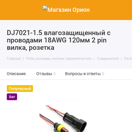
DJ7021-1.5 влагозащищенный с
проводами 18AWG 120мм 2 pin
вилка, розетка
Главная
Реле, разъемы, кнопки, переключатели
Соединители
Раз
Описание
Отзывы
0
Вопросы и ответы
0
Популярный
Хит