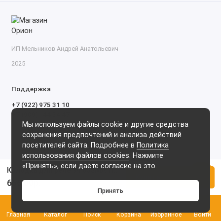
ИП Мельников Андрей Анатольевич
2025
Поддержка
+7 (922) 975 31 10
+7 (909) 144 34 47
Мы используем файлы cookie и другие средства
пн-пт с 9-00 до 18-00 часов,
сохранения предпочтений и анализа действий
сб с 10-00 до 15-00 часов,
посетителей сайта. Подробнее в
Политика
вс выходной
(MSK, UTC+3)
использования файлов cookies
. Нажмите
«Принять», если даете согласие на это.
Колодка для реле 94.03SMA FINDER
Купить
666.00р.
Принять
0
Главная
Каталог
Поиск
Корзина
Избранное
Войти