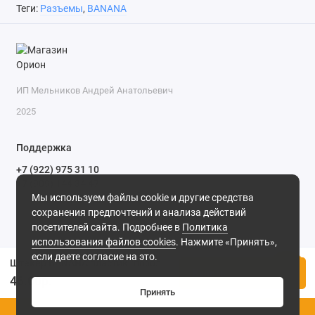
Теги:
Разъемы
,
BANANA
ИП Мельников Андрей Анатольевич
2025
Поддержка
+7 (922) 975 31 10
+7 (909) 144 34 47
Мы используем файлы cookie и другие средства
пн-пт с 9-00 до 18-00 часов,
сохранения предпочтений и анализа действий
сб с 10-00 до 15-00 часов,
посетителей сайта. Подробнее в
Политика
вс выходной
(MSK, UTC+3)
использования файлов cookies
. Нажмите «Принять»,
если даете согласие на это.
Штекер BANANA пластик "позолоченный" на кабель красный и черный (10-0068 b), пайка
Купить
46.00р.
Принять
0