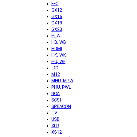
FFC
GX12
GX16
GX18
GX20
H, W
HB, WB
HDMI
HK, WK
HU, WF
IDC
M12
MHU, MPW
PHU, PWL
RCA
SCSI
SPEACON
TV
USB
XLR
XS12