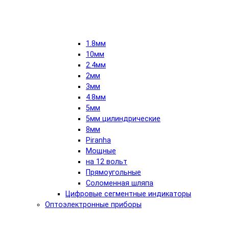
1.8мм
10мм
2.4мм
2мм
3мм
4.8мм
5мм
5мм цилиндрические
8мм
Piranha
Мощные
на 12 вольт
Прямоугольные
Соломенная шляпа
Цифровые сегментные индикаторы
Оптоэлектронные приборы