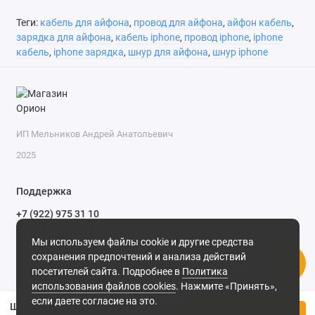
Теги:
кабель для айфона
,
провод для айфона
,
айфон кабель
,
зарядка для айфона
,
кабель iphone
,
провод iphone
,
iphone
кабель
,
iphone зарядка
,
шнур для айфона
,
шнур iphone
ИП Мельников Андрей Анатольевич
2025
Поддержка
+7 (922) 975 31 10
+7 (909) 144 34 47
Мы используем файлы cookie и другие средства
пн-пт с 9-00 до 18-00 часов,
сохранения предпочтений и анализа действий
сб с 10-00 до 15-00 часов,
посетителей сайта. Подробнее в
Политика
вс выходной
(MSK, UTC+3)
использования файлов cookies
. Нажмите «Принять»,
если даете согласие на это.
Шнур Lightning для iPhone 1.0м LC505 WOPOW